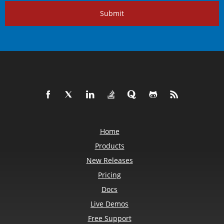
Submit
Home
Products
New Releases
Pricing
Docs
Live Demos
Free Support