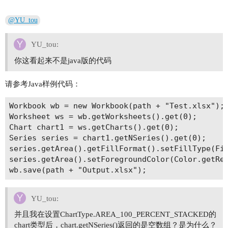
@YU_tou
YU_tou:
你这看起来不是java版的代码
请参考Java样例代码：
Workbook wb = new Workbook(path + "Test.xlsx");

Worksheet ws = wb.getWorksheets().get(0);

Chart chart1 = ws.getCharts().get(0);

Series series = chart1.getNSeries().get(0);

series.getArea().getFillFormat().setFillType(Fil
series.getArea().setForegroundColor(Color.getRed
YU_tou:
并且我在设置ChartType.AREA_100_PERCENT_STACKED的
chart类型后，chart.getNSeries()返回的是空数组？是为什么？