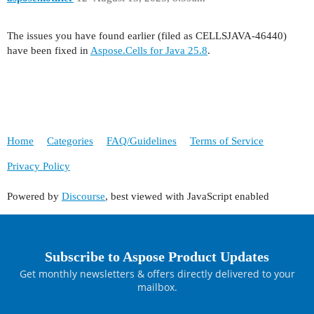
The issues you have found earlier (filed as CELLSJAVA-46440)
have been fixed in
Aspose.Cells for Java 25.8
.
Home
Categories
FAQ/Guidelines
Terms of Service
Privacy Policy
Powered by
Discourse
, best viewed with JavaScript enabled
Subscribe to Aspose Product Updates
Get monthly newsletters & offers directly delivered to your
mailbox.